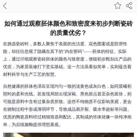
如何通过观察胚体颜色和致密度来初步判断瓷砖
的质量优劣？
在挑选瓷砖时，多数人聚焦于表面的光洁度、花色图案或是防滑性
能，却往往忽视了隐藏在其下的“内在密码”——胚体的特征。实际
上，通过仔细观察瓷砖胚体的颜色与致密度，便能初步甄别出产品的
优劣，为家居装修打下坚实基础。这一方法虽看似简单，实则蕴含着
材料科学与生产工艺的智慧。
自然健康的胚体色泽应呈现均匀一致的淡黄色或灰白色，如同晨曦初
照时的柔和光线。若发现局部出现深褐、黑色斑点甚至杂色斑块，则
可能是原料中含有过量杂质所致。这些不纯物质不仅影响美观，更会
在烧制过程中形成薄弱环节，导致成品易开裂、吸水率超标等问题。
优质的陶瓷原料经过精细筛选和配比，其制成的坯体就像一块纯净画
布，为后续施釉提供理想基底。