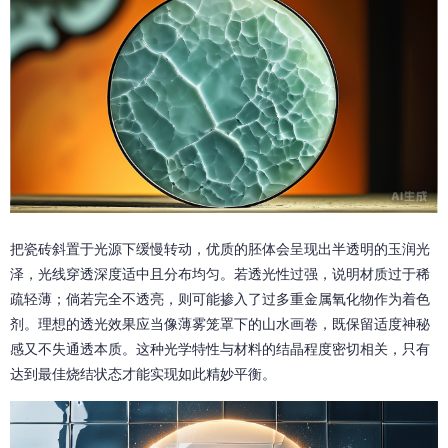
把瓷砖斜置于光源下缓慢转动，优质的胚体会呈现出半透明的玉润光
泽，光线穿透深度适中且分布均匀。若透光性过强，说明材质过于稀
疏轻薄；倘若完全不透亮，则可能掺入了过多重金属氧化物作为着色
剂。理想的透光效果应当像薄雾笼罩下的山水画卷，既保留适度神秘
感又不失通透本质。这种光学特性与材料的结晶程度密切相关，只有
达到最佳烧结状态才能实现如此精妙平衡。