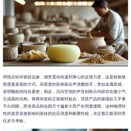
用指尖轻叩瓷砖边缘，感受震动传递到掌心的反馈力度，这是检验致
密度最直观的方式。高密度的胚体敲击声清脆悦耳，类似金属质感，
表明颗粒间结合紧密；相反，沉闷空洞的声音则暗示内部存在微小气
孔或疏松结构。将两块瓷砖正面相对贴合，优质产品的接缝处几乎看
不出间隙，而劣质品则会因尺寸偏差大而产生明显缝隙。这种物理特
性的差异直接影响到瓷砖的抗压强度和耐磨性能，决定着它能否经受
住岁月考验。