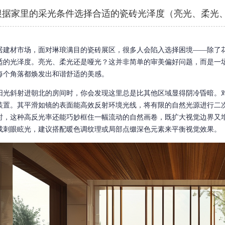
根据家里的采光条件选择合适的瓷砖光泽度（亮光、柔光
居建材市场，面对琳琅满目的瓷砖展区，很多人会陷入选择困境——除了
适的光泽度。亮光、柔光还是哑光？这并非简单的审美偏好问题，而是一
每个角落都焕发出和谐舒适的美感。
阳光斜射进朝北的房间时，你会发现这里总是比其他区域显得阴冷昏暗。
装置。其平滑如镜的表面能高效反射环境光线，将有限的自然光源进行二
时，这种高反光率还能巧妙框住一幅流动的自然画卷，既扩大视觉边界又
成刺眼眩光，建议搭配暖色调纹理或局部点缀深色元素来平衡视觉效果。