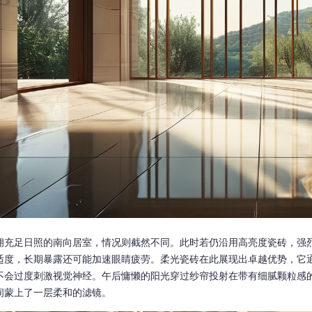
拥充足日照的南向居室，情况则截然不同。此时若仍沿用高亮度瓷砖，强
适度，长期暴露还可能加速眼睛疲劳。柔光瓷砖在此展现出卓越优势，它
不会过度刺激视觉神经。午后慵懒的阳光穿过纱帘投射在带有细腻颗粒感
间蒙上了一层柔和的滤镜。