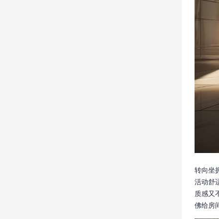
转向坐
活动舒
质感又
佛给房