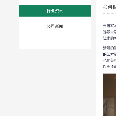
如何
行业资讯
走进家
公司新闻
选最合
让家的
清晨的
的艺术
色优美
以免造