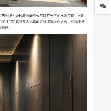
工艺处理的磨砂表面能有效消除灯光下的水渍痕迹，同时
的岁月沉淀感与复古风格的装修堪称天作之合，粗粝中透
体观感。