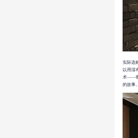
实际选
以用湿
术——
的故事