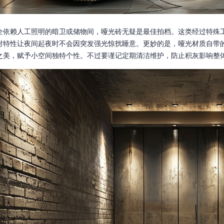
全依赖人工照明的暗卫或储物间，哑光砖无疑是最佳拍档。这类经过特殊
射特性让夜间起夜时不会因突发强光惊扰睡意。更妙的是，哑光材质自带
之美，赋予小空间独特个性。不过要谨记定期清洁维护，防止积灰影响整