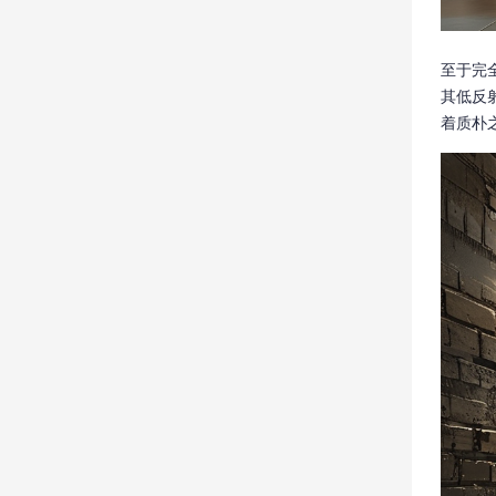
至于完
其低反
着质朴