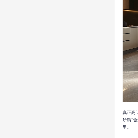
真正高
所谓“
里。