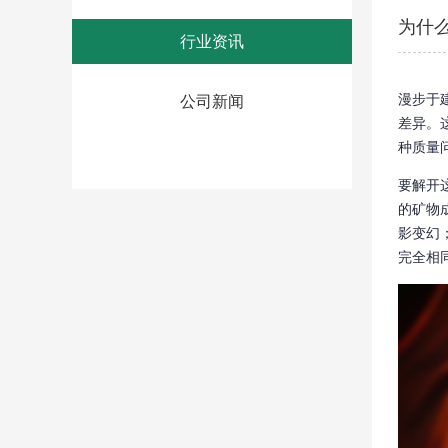
为什
行业资讯
漫步于
公司新闻
差异。
种质量
要解开
的矿物
影变幻
完全相