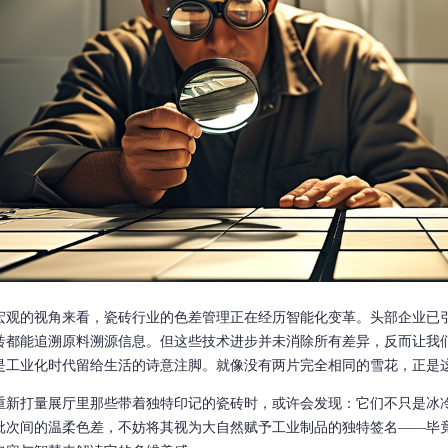
宏观的视角来看，瓷砖行业的色差管理正在经历智能化变革。头部企业已
砖都能追溯原料溯源信息。但这些技术进步并未消除所有差异，反而让我
是工业化时代留给生活的诗意注脚。就像没有两片完全相同的雪花，正是
重新打量展厅里那些带着独特印记的瓷砖时，或许会发现：它们不只是冰
批次间的温柔色差，不妨将其视为大自然赋予工业制品的独特签名——毕