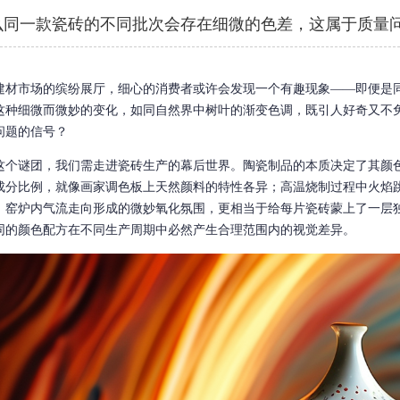
么同一款瓷砖的不同批次会存在细微的色差，这属于质量
建材市场的缤纷展厅，细心的消费者或许会发现一个有趣现象——即便是
这种细微而微妙的变化，如同自然界中树叶的渐变色调，既引人好奇又不
问题的信号？
这个谜团，我们需走进瓷砖生产的幕后世界。陶瓷制品的本质决定了其颜
成分比例，就像画家调色板上天然颜料的特性各异；高温烧制过程中火焰
；窑炉内气流走向形成的微妙氧化氛围，更相当于给每片瓷砖蒙上了一层
同的颜色配方在不同生产周期中必然产生合理范围内的视觉差异。