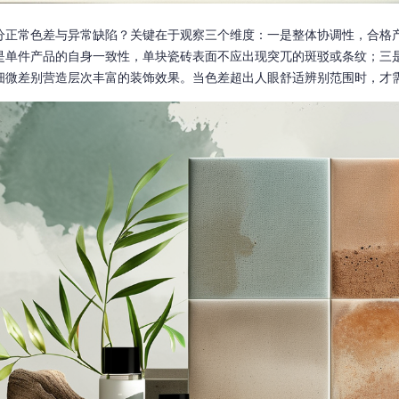
分正常色差与异常缺陷？关键在于观察三个维度：一是整体协调性，合格
是单件产品的自身一致性，单块瓷砖表面不应出现突兀的斑驳或条纹；三
细微差别营造层次丰富的装饰效果。当色差超出人眼舒适辨别范围时，才