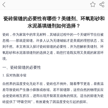
瓷砖留缝的必要性有哪些？美缝剂、环氧彩砂和
水泥基填缝剂如何选择？
瓷砖，作为家装中的常见材料，其铺设过程中的一个关键环节往往被
忽视——那就是留缝。许多人认为无缝铺贴才是美观的理想状态，实
则不然。本文将深入探讨瓷砖留缝的必要性，并为您解析美缝剂、环
氧彩砂和水泥基填缝剂的选择之道，助您打造既实用又美观的家居环
境。
一、瓷砖留缝的必要性
1. 应对热胀冷缩
自然界的温度变化无处不在，瓷砖也不例外。随着季节更迭，昼夜温
差导致瓷砖产生微小膨胀或收缩。若不留缝隙，这些自然的物理反应
会使瓷砖相互挤压，进而出现开裂甚至崩角的情况。适当的留缝为瓷
砖提供了“呼吸空间”，有效避免了因温度变化引起的损坏。