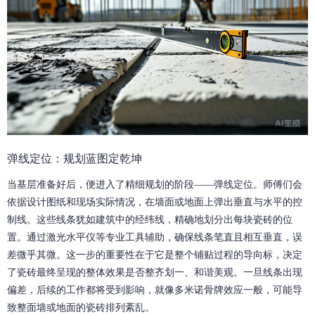
弹线定位：规划蓝图定乾坤
当基层准备好后，便进入了精细规划的阶段——弹线定位。师傅们会
依据设计图纸和现场实际情况，在墙面或地面上弹出垂直与水平的控
制线。这些线条犹如建筑中的经纬线，精确地划分出每块瓷砖的位
置。通过激光水平仪等专业工具辅助，确保线条笔直且相互垂直，误
差微乎其微。这一步的重要性在于它是整个铺贴过程的导向标，决定
了瓷砖最终呈现的整体效果是否整齐划一、和谐美观。一旦线条出现
偏差，后续的工作都将受到影响，就像多米诺骨牌效应一般，可能导
致整面墙或地面的瓷砖排列紊乱。