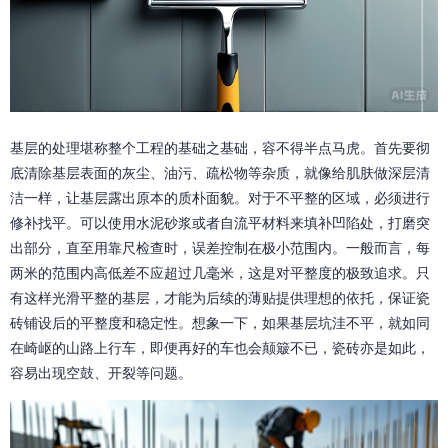
基层的处理堪称整个工程的基础之基础，容不得半点马虎。首先要彻
底清除基层表面的灰尘、油污、疏松物等杂质，就像给肌肤做深层清
洁一样，让基层露出原本的质朴面貌。对于不平整的区域，必须进行
修补找平。可以使用水泥砂浆或者自流平材料来填补凹陷处，打磨突
出部分，直至用靠尺检查时，误差控制在极小范围内。一般而言，每
两米的范围内高低差不应超过几毫米，这是对平整度的极致追求。只
有这样光滑平整的基层，才能为后续的薄贴提供理想的依托，保证瓷
砖铺设后的平整度和稳定性。想象一下，如果基层坑洼不平，就如同
在崎岖的山路上行车，即便再好的车也会颠簸不已，瓷砖亦是如此，
容易出现空鼓、开裂等问题。