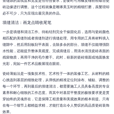
查缝隙的直线度和宽度是否符合要求，必要时可用橡皮锤轻轻敲击瓷
砖边缘进行调整。这个过程就像是雕琢美玉时的精细打磨，虽繁琐却
必不可少，只为呈现出最完美的作品。
填缝清洁：画龙点睛收尾笔
一步是填缝和清洁工作。待粘结剂完全干燥固化后，选用与瓷砖颜色
相匹配的美缝剂或者填缝剂进行填缝处理。用专用的工具将材料填入
缝隙中，然后用刮板刮平表面，去除多余的部分。填缝不仅能增强防
水性能，还能提升整体美观度。完成填缝后，用清水清洗瓷砖表面的
残留物质，再用干净的毛巾擦干。此时，崭新的瓷砖墙面或地面焕发
光彩，宛如一件艺术品般展现在眼前。
瓷砖薄贴法是一项集技术性、艺术性于一体的装修工艺。从材料的精
心挑选到基层的细致处理，从弹线的精准定位到涂布、铺贴、调整的
每一个环节，再到最后的填缝清洁，都需要施工人员具备高度的专业
素养和耐心细致的工作态度。而其中对基层平整度的极致要求更是贯
穿始终的灵魂所在，它是保障工程质量和美观效果的根本前提。只有
在每一个细节上都精益求精，才能打造出令人赞叹的高品质瓷砖装饰
效果。