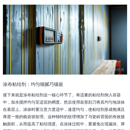
涂布粘结剂：均匀细腻巧镶嵌
接下来就是涂布粘结剂这一核心环节了。将适量的粘结剂倒入容器
中，加水搅拌均匀至适宜的稠度。然后使用齿形刮刀将其均匀地涂抹
在基层上。涂抹时要注意力度适中，速度均匀，使粘结剂形成饱满且
厚度一致的梳齿状纹理。这种独特的纹理增加了与瓷砖背面的有效接
触面积，从而提高了粘结强度。在涂抹过程中，要避免出现漏涂、厚