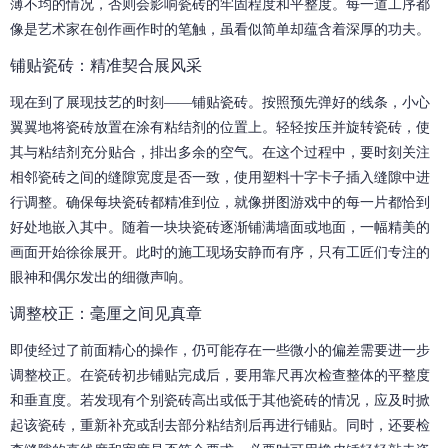
薄不均的情况，否则会影响瓷砖的牢固程度和平整度。每一道工序都
像是艺术家在创作画作时的笔触，虽看似简单却蕴含着深厚的功夫。
铺贴瓷砖：精准契合展风采
现在到了展现技艺的时刻——铺贴瓷砖。按照预先弹好的线条，小心
翼翼地将瓷砖放置在涂有粘结剂的位置上。轻轻按压并旋转瓷砖，使
其与粘结剂充分贴合，排出多余的空气。在这个过程中，要时刻关注
相邻瓷砖之间的缝隙宽度是否一致，使用塑料十字卡子插入缝隙中进
行调整。确保每块瓷砖都精准到位，就像拼图游戏中的每一片都恰到
好处地嵌入其中。随着一块块瓷砖逐渐铺满墙面或地面，一幅精美的
画面开始徐徐展开。此时的施工现场安静而有序，只有工匠们专注的
眼神和偶尔发出的细微声响。
调整校正：毫厘之间见真章
即使经过了前面精心的操作，仍可能存在一些微小的偏差需要进一步
调整校正。在瓷砖初步铺贴完成后，要用靠尺再次检查整体的平整度
和垂直度。若发现有个别瓷砖高出或低于其他瓷砖的情况，应及时掀
起该瓷砖，重新补充或刮去部分粘结剂后再进行铺贴。同时，还要检