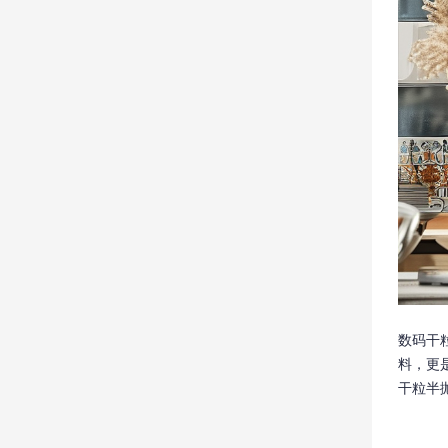
数码干
料，更
干粒半