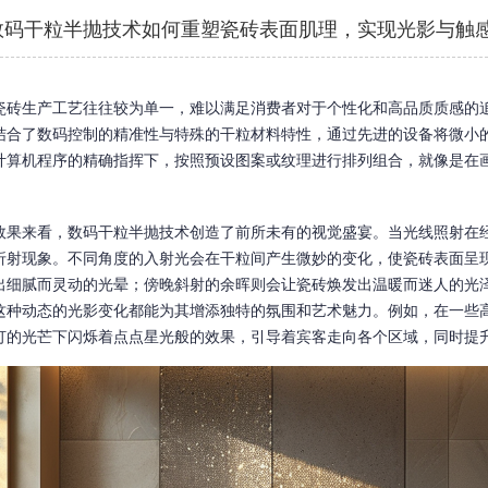
数码干粒半抛技术如何重塑瓷砖表面肌理，实现光影与触
瓷砖生产工艺往往较为单一，难以满足消费者对于个性化和高品质质感的
结合了数码控制的精准性与特殊的干粒材料特性，通过先进的设备将微小
计算机程序的精确指挥下，按照预设图案或纹理进行排列组合，就像是在
效果来看，数码干粒半抛技术创造了前所未有的视觉盛宴。当光线照射在
折射现象。不同角度的入射光会在干粒间产生微妙的变化，使瓷砖表面呈
出细腻而灵动的光晕；傍晚斜射的余晖则会让瓷砖焕发出温暖而迷人的光
这种动态的光影变化都能为其增添独特的氛围和艺术魅力。例如，在一些
灯的光芒下闪烁着点点星光般的效果，引导着宾客走向各个区域，同时提