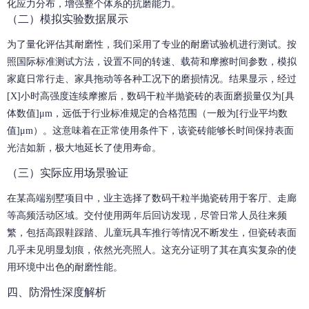
化应力分布，增强整个体系的抗磨能力。
（二）模拟实验数据展示
为了量化评估其耐磨性，我们采用了专业的耐磨试验机进行测试。按
照国际标准测试方法，设置不同的转速、载荷和摩擦时间参数，模拟
家庭日常行走、家具拖动等各种工况下的磨损情况。结果显示，经过
[X]小时高强度连续摩擦后，数码干粒半抛瓷砖的表面磨损量仅为[具
体数值]μm，远低于行业标准规定的合格范围（一般为[行业平均数
值]μm）。这意味着在正常使用条件下，该瓷砖能够长时间保持表面
光洁如新，极大地延长了使用寿命。
（三）实际应用场景验证
在某高端别墅项目中，业主选择了数码干粒半抛瓷砖用于客厅、走廊
等高频活动区域。交付使用两年后回访发现，尽管日常人员往来频
繁，包括高跟鞋踩踏、儿童玩具车推行等情况不断发生，但瓷砖表面
几乎未见明显划痕，依然光亮照人。这充分证明了其在真实复杂的使
用环境中出色的耐磨性能。
四、防滑性深度解析