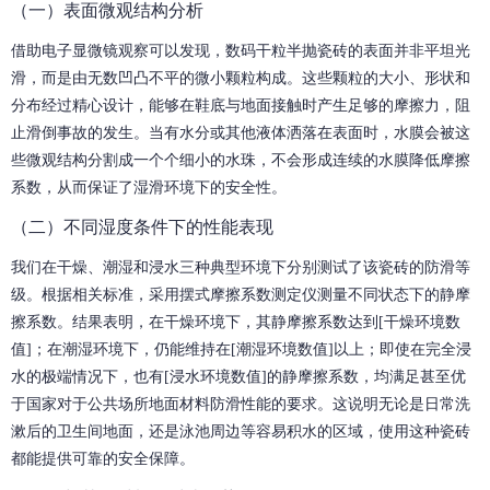
（一）表面微观结构分析
借助电子显微镜观察可以发现，数码干粒半抛瓷砖的表面并非平坦光
滑，而是由无数凹凸不平的微小颗粒构成。这些颗粒的大小、形状和
分布经过精心设计，能够在鞋底与地面接触时产生足够的摩擦力，阻
止滑倒事故的发生。当有水分或其他液体洒落在表面时，水膜会被这
些微观结构分割成一个个细小的水珠，不会形成连续的水膜降低摩擦
系数，从而保证了湿滑环境下的安全性。
（二）不同湿度条件下的性能表现
我们在干燥、潮湿和浸水三种典型环境下分别测试了该瓷砖的防滑等
级。根据相关标准，采用摆式摩擦系数测定仪测量不同状态下的静摩
擦系数。结果表明，在干燥环境下，其静摩擦系数达到[干燥环境数
值]；在潮湿环境下，仍能维持在[潮湿环境数值]以上；即使在完全浸
水的极端情况下，也有[浸水环境数值]的静摩擦系数，均满足甚至优
于国家对于公共场所地面材料防滑性能的要求。这说明无论是日常洗
漱后的卫生间地面，还是泳池周边等容易积水的区域，使用这种瓷砖
都能提供可靠的安全保障。