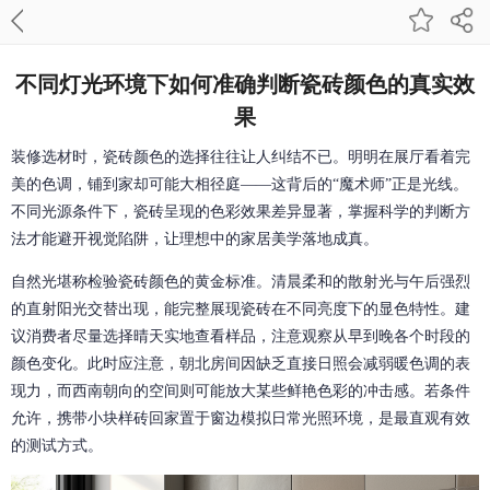
不同灯光环境下如何准确判断瓷砖颜色的真实效
果
装修选材时，瓷砖颜色的选择往往让人纠结不已。明明在展厅看着完
美的色调，铺到家却可能大相径庭——这背后的“魔术师”正是光线。
不同光源条件下，瓷砖呈现的色彩效果差异显著，掌握科学的判断方
法才能避开视觉陷阱，让理想中的家居美学落地成真。
自然光堪称检验瓷砖颜色的黄金标准。清晨柔和的散射光与午后强烈
的直射阳光交替出现，能完整展现瓷砖在不同亮度下的显色特性。建
议消费者尽量选择晴天实地查看样品，注意观察从早到晚各个时段的
颜色变化。此时应注意，朝北房间因缺乏直接日照会减弱暖色调的表
现力，而西南朝向的空间则可能放大某些鲜艳色彩的冲击感。若条件
允许，携带小块样砖回家置于窗边模拟日常光照环境，是最直观有效
的测试方式。