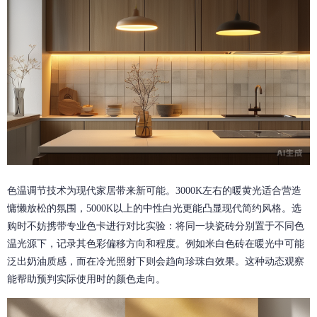
色温调节技术为现代家居带来新可能。3000K左右的暖黄光适合营造
慵懒放松的氛围，5000K以上的中性白光更能凸显现代简约风格。选
购时不妨携带专业色卡进行对比实验：将同一块瓷砖分别置于不同色
温光源下，记录其色彩偏移方向和程度。例如米白色砖在暖光中可能
泛出奶油质感，而在冷光照射下则会趋向珍珠白效果。这种动态观察
能帮助预判实际使用时的颜色走向。