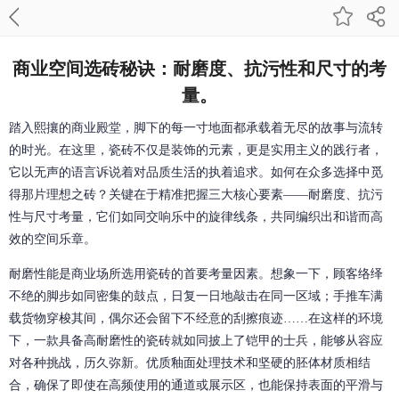
商业空间选砖秘诀：耐磨度、抗污性和尺寸的考
量。
踏入熙攘的商业殿堂，脚下的每一寸地面都承载着无尽的故事与流转
的时光。在这里，瓷砖不仅是装饰的元素，更是实用主义的践行者，
它以无声的语言诉说着对品质生活的执着追求。如何在众多选择中觅
得那片理想之砖？关键在于精准把握三大核心要素——耐磨度、抗污
性与尺寸考量，它们如同交响乐中的旋律线条，共同编织出和谐而高
效的空间乐章。
耐磨性能是商业场所选用瓷砖的首要考量因素。想象一下，顾客络绎
不绝的脚步如同密集的鼓点，日复一日地敲击在同一区域；手推车满
载货物穿梭其间，偶尔还会留下不经意的刮擦痕迹……在这样的环境
下，一款具备高耐磨性的瓷砖就如同披上了铠甲的士兵，能够从容应
对各种挑战，历久弥新。优质釉面处理技术和坚硬的胚体材质相结
合，确保了即使在高频使用的通道或展示区，也能保持表面的平滑与