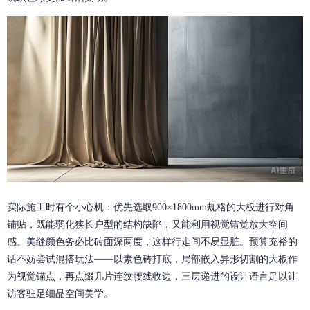
实际施工时有个小心机：优先选取900×1800mm规格的大板进行对角
铺贴，既能弱化狭长户型的结构缺陷，又能利用视觉错觉放大空间
感。美缝颜色务必比砖面深两度，这样行走间不易显脏。预算充裕的
话不妨尝试混搭玩法——以素色砖打底，局部嵌入异形切割的大板作
为视觉锚点，再点缀几片连纹腰线收边，三层递进的设计语言足以让
访客驻足细品空间美学。