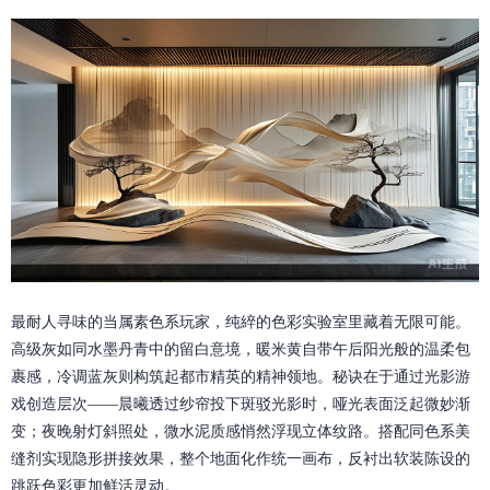
最耐人寻味的当属素色系玩家，纯綷的色彩实验室里藏着无限可能。
高级灰如同水墨丹青中的留白意境，暖米黄自带午后阳光般的温柔包
裹感，冷调蓝灰则构筑起都市精英的精神领地。秘诀在于通过光影游
戏创造层次——晨曦透过纱帘投下斑驳光影时，哑光表面泛起微妙渐
变；夜晚射灯斜照处，微水泥质感悄然浮现立体纹路。搭配同色系美
缝剂实现隐形拼接效果，整个地面化作统一画布，反衬出软装陈设的
跳跃色彩更加鲜活灵动。