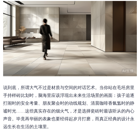
说到底，所谓大气不过是材质与空间的对话艺术。当你站在毛坯房里
手持样砖比划时，脑海里应该浮现出未来生活场景的画面：孩子追逐
打闹时的安全考量、朋友聚会时的动线规划、清晨咖啡香氤氲时的静
谧时光……这些真实存在的烟火气，才是选择瓷砖时最该听从的内心
声音。毕竟再华丽的表象也要经得起岁月打磨，而真正经典的设计永
远生长在生活的土壤里。