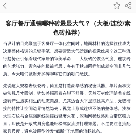
客厅餐厅通铺哪种砖最显大气？（大板/连纹/素
色砖推荐）
当设计的目光聚焦于客餐厅一体化空间时，地面材料的选择往往成为
决定整体格调的关键手笔。想要营造大气磅礴的视觉效果？这三种流
行趋势正引领着现代家居的审美革命——大板砖的恢弘气度、连纹砖
的艺术张力、素色砖的极简哲思，各有千秋却同样能成就空间非凡气
质。今天咱们就掰开揉碎聊聊它们的独门绝技。
先说这大规格岩板瓷砖，简直是打造豪华感的秘密武器。单片面积突
破常规尺寸限制，犹如整幅画卷在脚下舒展，天然石材纹理随着光线
流转产生虚实相生的动态美感。尤其适合大平层或挑高户型，无缝衔
接的特性让空间边界悄然隐去，视觉上形成连绵不绝的整体感。浅灰
大理石纹与金属踢脚线碰撞出轻奢火花，深咖网状纹路则自带沉稳力
量，即便是开放式厨房也能轻松驾驭油渍打理难题。不过要注意搭配
家具尺度，避免被巨型沙发“截断”了地面的流畅线条。