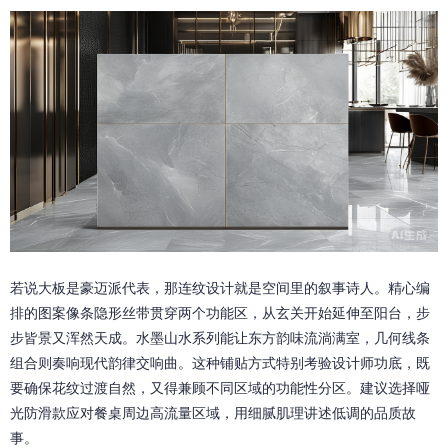
若说大板是豪迈派代表，那连纹设计就是空间里的叙事诗人。精心编
排的图案像条隐形丝带贯穿两个功能区，从玄关开始延伸至阳台，步
步皆景又浑然天成。水墨山水系列能让东方韵味流淌满室，几何线条
组合则奏响现代韵律交响曲。这种铺贴方式特别考验设计师功底，既
要确保花纹过渡自然，又得兼顾不同区域的功能性分区。建议选择哑
光防滑款应对餐桌周边高流量区域，用细腻肌理讲述低调的品质故
事。